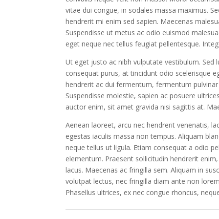
vitae dui congue, in sodales massa maximus. Se
hendrerit mi enim sed sapien. Maecenas malesua
Suspendisse ut metus ac odio euismod malesuada.
eget neque nec tellus feugiat pellentesque. Inte
Ut eget justo ac nibh vulputate vestibulum. Sed 
consequat purus, at tincidunt odio scelerisque e
hendrerit ac dui fermentum, fermentum pulvinar 
Suspendisse molestie, sapien ac posuere ultrices
auctor enim, sit amet gravida nisi sagittis at. Ma
Aenean laoreet, arcu nec hendrerit venenatis, la
egestas iaculis massa non tempus. Aliquam blandi
neque tellus ut ligula. Etiam consequat a odio pel
elementum. Praesent sollicitudin hendrerit enim, 
lacus. Maecenas ac fringilla sem. Aliquam in susc
volutpat lectus, nec fringilla diam ante non lore
Phasellus ultrices, ex nec congue rhoncus, neque