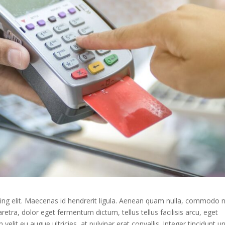
ing elit. Maecenas id hendrerit ligula. Aenean quam nulla, commodo 
tra, dolor eget fermentum dictum, tellus tellus facilisis arcu, eget
lit eu augue ultricies, at pulvinar erat convallis. Integer tincidunt u