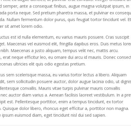
d semper, ante a consequat finibus, augue magna volutpat ipsum, in
da porta neque. Sed pretium pharetra massa, et pulvinar ex consequ
 Nullam fermentum dolor purus, quis feugiat tortor tincidunt vel. E
ger sit amet lorem odio.
luctus est id nulla elementum, eu varius mauris posuere. Cras suscipit
get. Maecenas vel euismod elit, fringilla dapibus eros. Duis metus lor
nibh. Maecenas a justo aliquam, tempus velit nec, mattis arcu.
, erat neque efficitur leo, eu ornare dui arcu id mauris. Donec consec
ecenas ultricies elit quis odio egestas pretium.
cus sem scelerisque massa, eu varius tortor lectus a libero. Aliquam
t, sem sollicitudin posuere auctor, dolor augue lacinia odio, ut digni
lentesque convallis. Mauris vitae turpis pulvinar mauris convallis
nec auctor diam varius a. Aenean facilisis laoreet vestibulum. In a pr
ipit est. Pellentesque porttitor, enim a tempus tincidunt, ex tortor
m. Quisque dolor libero, rhoncus eget efficitur a, porttitor non magna.
 ipsum euismod diam, eget tincidunt nisl dui sed sapien.