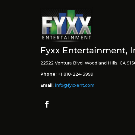
Fyxx Entertainment, I
22522 Ventura Blvd, Woodland Hills, CA 91
Phone:
+1 818-224-3999
Email:
info@fyxxent.com