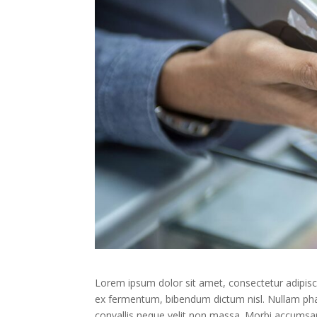
Lorem ipsum dolor sit amet, consectetur adipisc
ex fermentum, bibendum dictum nisl. Nullam phare
convallis neque velit non massa. Morbi accumsan ve