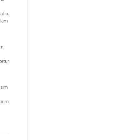
at a.
tiam
em,
tetur
ssim
etium